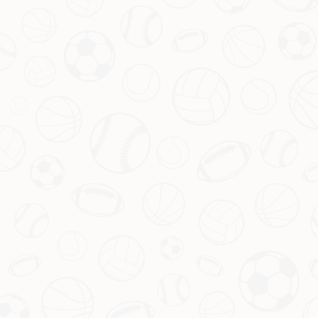
15750 Fans
10290 Followers
48213 Followers
12910 Followers
58030 Followers
92175 Followers
订阅我们的每周新闻
没有垃圾邮件，只有关于新产品、更新的通知。
订阅