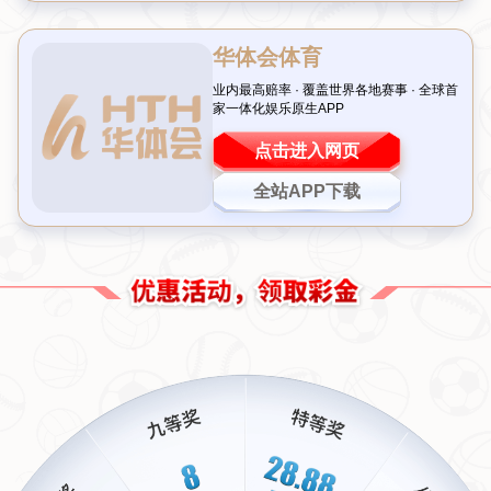
面对守门员，他的选择果断而精准——一脚低平球直奔球门死角。这一刻，全场
观众屏住呼吸，似乎进球已成定局。然而，就在皮球即将越过门线时，对方门将
索默以不可思议的反应速度做出了扑救。
索默的神级表现：再现世界级扑救
作为国际米兰的守护神，瑞士国脚
索默
在职业生涯中无数次用实际行动证明了自
己的价值。这一次，他又成为了球队的“定海神针”。面对亚马尔势大力沉的射
门，他的身体几乎在瞬间做出反应，手臂极限伸展，将皮球挡出底线。这一幕被
球迷称为“
神扑
”，也让对手和观众为之叹服。
值得一提的是，这并非索默在本场比赛中的第一次高光表现。此前，他在面对多
次威胁进攻时都展现了极高的专注度，确保城池不失。他的稳定发挥，不仅为球
队争取了宝贵的时间，也极大程度上鼓舞了队友士气。正如一位解说员所言：“
索
默的存在，就像一道无法逾越的高墙，让任何前锋都感到绝望。
”