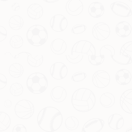
每日推荐
每周推荐
2026-04-22T02:32:07+08:00
文班亚马三双助力逆转国王，失误频发
遭教练指责
2026-04-21T02:32:06+08:00
官宣在即？德天空称维尔茨或周五正式
加盟利物浦
2026-04-20T02:32:05+08:00
男子球场边用计算器装聊天：内向到极