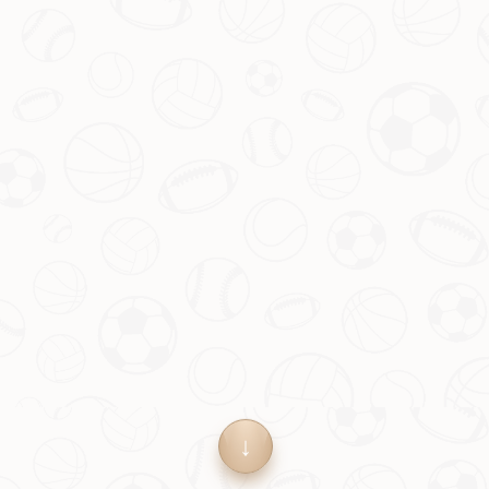
联系我们
友情链接
友情链接
联系我们
贵州省黔东南苗族侗族自治州黎平县尚重镇
admin@ccn-c7.com
0571-6158318
C7娱乐『中国』官网入口 - 苹果手机APP官方下载
All Rights by
c7c7娱乐