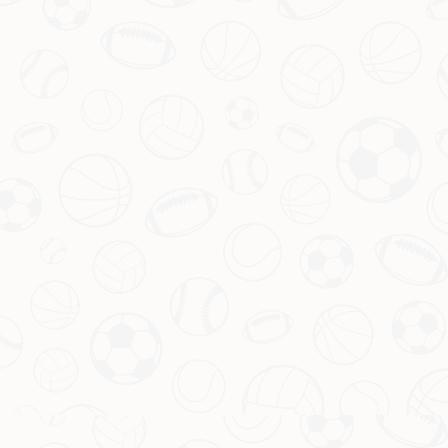
2026-04-24T02:32:04+08:00
统治力尽显！瓜迪奥拉执教球队世俱杯10战全胜，总比分碾
压对手33-2
2026-04-23T02:32:06+08:00
图赫尔压力山大：6成球迷呼吁下课，齐达内或将接棒复出
关注我们