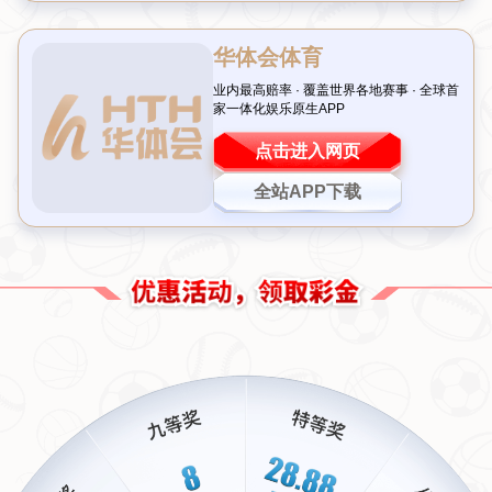
广东豪赌四川核心？朱芳雨为补齐短板全力出击
新闻资讯
2026-05-16T02:32:00+08:00
admin
杜兰特现身洛杉矶，与巴特勒同框，并关注巴黎
大都会的欧冠比赛
新闻资讯
2026-05-15T02:32:02+08:00
admin