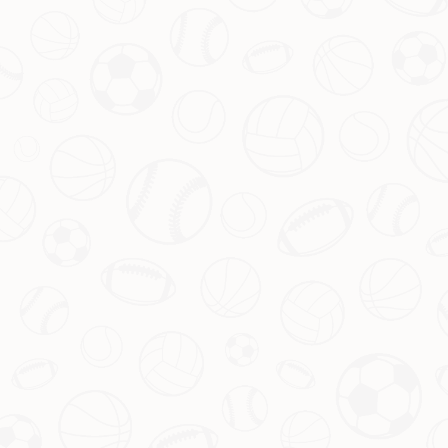
2026-04-29T02:32:04+08:00
史诗对决！国米巴萨两回合3-3平分秋
色，悬念迭起！
技术新闻
新闻资讯