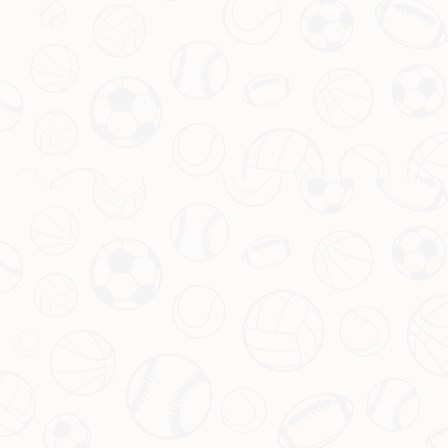
头条新闻
新闻资讯