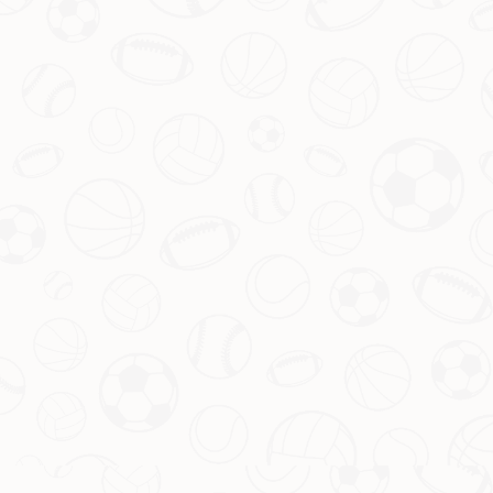
什琴斯尼发声：为球队自豪，征程仍在
继续
2026-04-27T02:32:03+08:00
朗尼克质疑曼联决策逻辑；亚马尔展现
非凡天赋
2026-04-26T02:32:03+08:00
熊继政：上半场表现略显紧张，球队状
态有待提升
2026-04-26T02:32:03+08:00
阿尔瓦雷斯：掌握主动权，马竞需零封
对手并攻入三球才能晋级