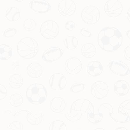
年的世界杯还带来了一股清新的“绿色风”。首次在赛场引入碳中
和技术，不仅让赛事本身成为环保的典范，也为全球大型活动树
立了可持续发展的标杆。这一创新举措赢得了广泛赞誉，究竟是
如何实现的？让我们一探究竟。
查看更多
新闻资讯