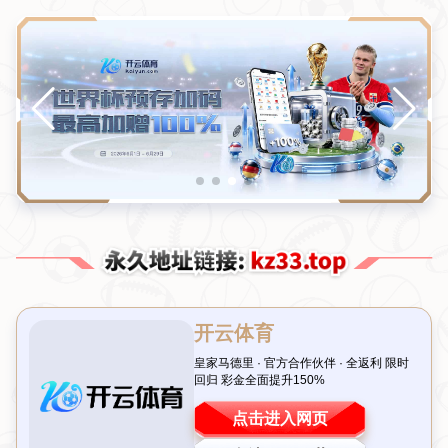
新闻资讯
2026-08-08
admin
孔帕尼：伤病成困扰，已尽全力 穆勒：并未感
到失望