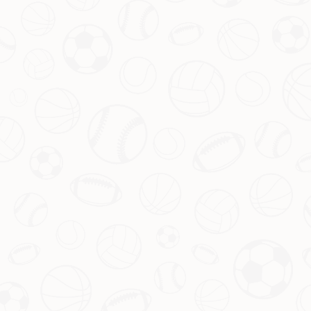
热门资讯
新闻资讯