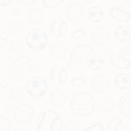
CBA新星崭露头角，各队竞相打造明日
之星
引言：新星崛起 CBA赛场刮起青春风暴 近年来，CBA联赛的竞争愈发激
烈，而新秀球员的涌现无疑为联赛注入了新鲜血液。从赛季初的青涩到
逐渐崭露头角，许多年轻球员凭借出色的表现成为球队不可或缺的一部
分。更有不少俱乐部将目光聚焦于这些潜力股，倾力培养他们成为未来
的核心力量。究竟是哪些新秀让人眼前一亮？各队又是如何布局未来的
呢？让我们一起走进这场属于年轻人的篮球盛宴。
查看更多
2026-04-27T02:32:03+08:00