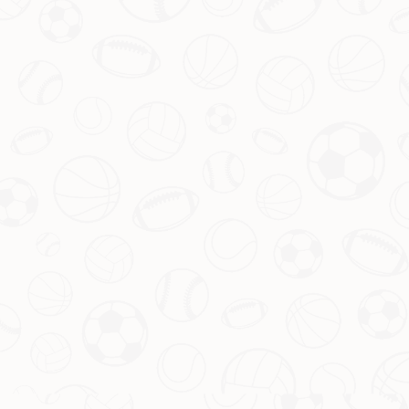
詹俊：多纳鲁马闪耀巴黎全场最
佳，阿森纳晋级半决赛在望
2026-04-30T02:32:03+08:00
勇士攻守兼备大放异彩，科尔战术开窍
了？
2026-04-30T02:32:03+08:00
红牛主帅：虽平局令队员失落，但他们
的表现让我倍感骄傲
2026-04-29T02:32:04+08:00
皇马欲圣诞前与安切洛蒂续约两年，安
帅优先选择皇马而非巴西