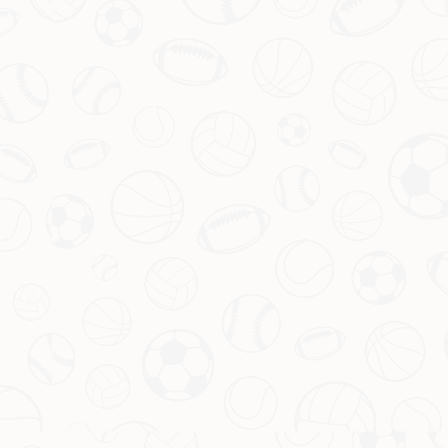
球队晋级。而索默认为，尽管他在常规时间内的表现同样稳
这些细节上的差异，或许正是阿什拉夫认为
多纳鲁马更强
的
后防线的配合密切相关。阿什拉夫作为一名边后卫，对防守
到了这一因素。从这个角度来看，他的观点具有一定的专业
也是球员个人情感与职业追求的交汇。无论是面对老队友还
珍视过往的情谊，又全力以赴争取胜利。而关于
多纳Ru玛
与
索
。无论最终结果如何，这场对决都注定会成为球迷心中的经
是一位技术出色的球员，他对于足球的情感理解以及对同行的客
赛，将是技术和情感的双重考验，我们拭目以待。
ng