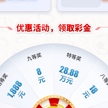
织。当阿什拉夫在接受采访时提到，能在决赛中面对老队友
不仅是一场比赛，更是他职业生涯中一段特殊记忆的延续。
泛讨论。究竟是什么让阿什拉夫如此感慨？
多纳鲁马
是否真
实力对比。