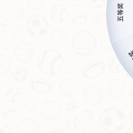
阿什拉夫的情感共鸣：老队友与老东家的再
对于任何一位职业球员来说，面对曾经并肩作战的队友
访中直言，这种在决赛中相遇的场景“非常特别”。他曾