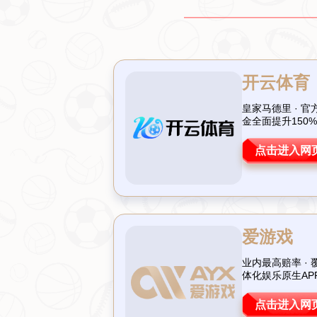
网站首页
关于C7C7娱乐
新闻资讯
联系我们
网站首页
新闻资讯
阿什拉夫：决赛对阵老队友
鲁马胜过索默