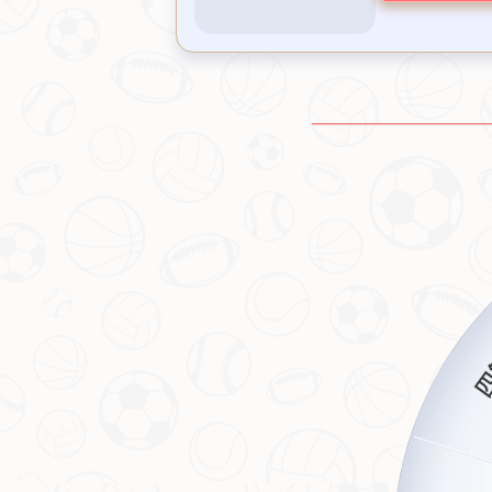
ADMIN
2026-04-11T02:32:09+08:00
前言：决赛对决中的特殊情感与实力较量
在足球世界中，决赛不仅是实力的较量，更是情感的交
和老东家是一种特别的体验时，无数球迷为之动容。这
同时，他对多纳鲁马和索默两位门将的评价也引发了广
的比
索默
更强？本文将深入探讨这场决赛背后的故事与