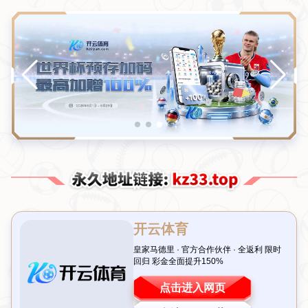
网站首页
新闻资讯
库明加的青春与天赋在勇士体系中被无谓消
耗
ADMIN
2026-04-17T02:32:06+08:00
引言：库明加的潜力与勇士的困境