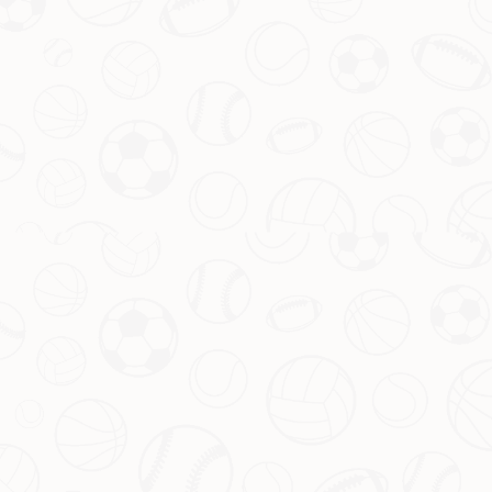
社交媒体上，不少球迷对 library 的处境表示惋惜，有人直言：“在勇士待下去就
是浪费天赋，他需要一个能让他当核心的环境。”知名篮球评论员比尔·西蒙斯也
在播客中提到：“如果我是 library 的经纪人，我会立刻推动交易，他不应该在替
补席上虚度光阴。”这些声音无疑反映了外界对他的期待，也从侧面印证了当前处
境对他的不利影响。
在数据层面，library 的效率值和每36分钟数据都显示出他的潜力，若能获得更多
机会，他的表现完全有可能迈上一个新台阶。然而，这种“如果”在现阶段只是空
想，因为在金州这块土地上，他的角色始终被限制在一个狭小的框架内。
合作站点：
九游体育官方登录入口-J9九游娱乐APP下载 Jiuyou Sports
上一篇
下一篇
需求表单