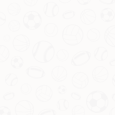
15750 Fans
10290 Followers
48213 Followers
12910 Followers
58030 Followers
92175 Followers
订阅我们的每周新闻
没有垃圾邮件，只有关于新产品、更新的通知。
订阅