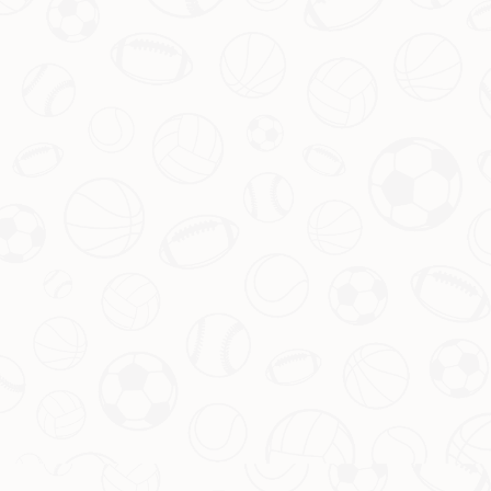
C7娱乐中国全新官网入口正式启用，ccn-c7.com 为苹果手机用户提供一站式APP
官方下载与自动升级服务。平台涵盖老虎机、扑克、捕鱼、电竞竞猜等多元娱乐
活动，配合万人实时在线的社交系统，弹幕、语音
栏目导航
关于c7c7娱乐
新闻资讯
联系我们