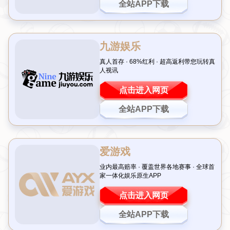
随着新赛季的脚步逐渐临近，NBA球迷们的热情也被点燃。近日，知名篮球记者
Marc Stein爆料，洛杉矶湖人队与达拉斯独行侠队预计将在十月的
季前赛
中展开
一场备受瞩目的对决。这场比赛不仅是一场简单的热身赛，更可能是两支球队在
新赛季前的一次重要试炼。今天，我们就来聊聊这场
湖人vs独行侠
的潜在交锋，
看看它为何如此令人期待！
季前赛的意义：不仅仅是热身
对于NBA球队来说，
季前赛
是新阵容磨合、战术调整的关键时期。尤其是像湖人
和独行侠这样的强队，季前赛往往成为检验球员状态和团队默契的重要舞台。对
于湖人而言，勒布朗·詹姆斯和安东尼·戴维斯的核心组合需要更多时间来适应新
教练的体系；而独行侠则希望卢卡·东契奇能在新赛季展现更强的统治力。
这场预计在十月进行的比赛，虽然不计入常规赛战绩，但它却能为球迷提供一个
窥探两队实力的窗口。更重要的是，这场比赛可能会揭示双方在休赛期的调整是
否有效，为接下来的正式比赛奠定基调。
湖人阵容看点：老将与新血的碰撞
湖人队在上个赛季的表现令人失望，但他们在休赛期进行了一系列补强。从保留
核心球员到引入潜力新人，湖人显然不甘心止步于此。在这场与独行侠的
季前赛
交锋
中，我们或许能看到詹姆斯如何带领年轻球员融入团队，以及戴维斯在攻防