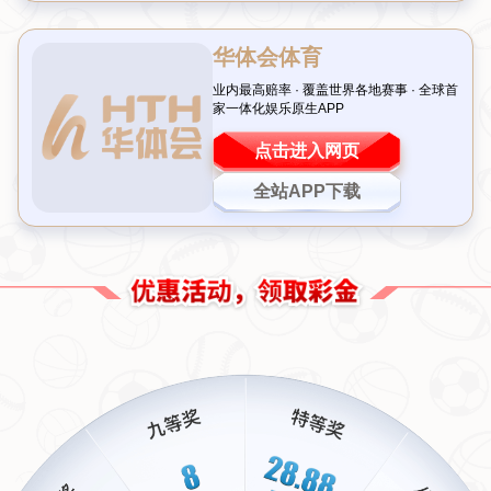
两端的发挥是否更加稳定。
值得一提的是，如果湖人在比赛中展现出更流畅的进攻和更稳固的防守，这无疑
会为他们的常规赛之旅增添信心。反之，如果问题依然存在，主教练可能需要在
短时间内做出进一步调整。