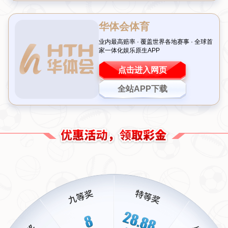
值得一提的是，巴黎在本场比赛中的战术布置非常成功，主教练对对手弱点的针
对性部署起到了关键作用。而反观阿森纳，虽然拼尽全力，但在关键时刻缺乏足
够的默契和稳定性，最终遗憾止步四强。
全场评分解析：仅1人获评8分
赛后，全场球员评分成为球迷热议的焦点。根据数据统计，仅有一名球员在本场
比赛中获得了高达
8分
的高分，他就是巴黎的中场核心——维拉蒂（Verratti）。
维拉蒂在比赛中展现了惊人的控制力和视野，不仅完成了多次关键传球，还通过
积极的跑动参与到防守中。他的表现被认为是球队获胜的重要因素之一。
其他球员方面，巴黎的前锋组合也表现出色，其中内马尔和姆巴佩分别获得
7.5分
和
7.8分
，他们的速度和突破能力让阿森纳后卫苦不堪言。而门将纳瓦斯凭借几次
神级扑救拿下
7.3分
，为球队守住了胜果。相比之下，阿森纳阵中最高分为奥巴梅