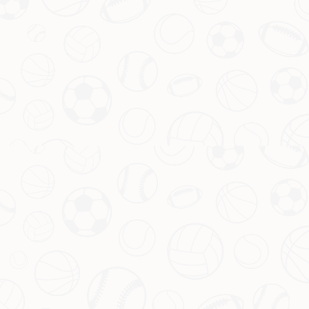
同时，加强国际合作，建立更广泛的人才网络，或许也能为未来的
國足歸化工作
提供新的可能性。
此外，相关部门还需优化相关规则，确保程序更加透明和高效，避免因操作不当
而错失机会。唯有如此，中国足球才能摆脱当前的尴尬境地，在国际赛场上重新
找回自信。
相关资源：
九游体育官方网站入口-J9九游会APP下载 Jiuyou Sports
上一篇
下一篇
需求表单