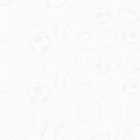
栏目导航
关于c7c7娱乐
新闻资讯
联系我们